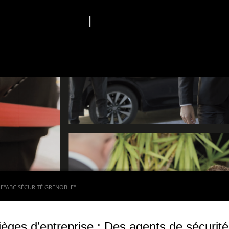
entions légales
|
Politique de confidentiali
ACCUEIL
PRESTATIONS
ACTUALITÉS
IE"ABC SÉCURITÉ GRENOBLE"
ièges d’entreprise : Des agents de sécurité