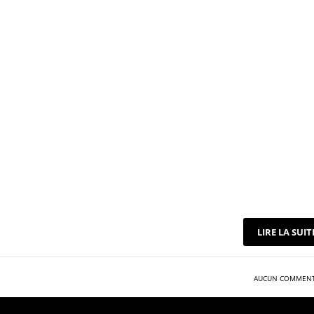
utions sur-mesure
rises
bien pensée avant la reprise d’activité est essentielle
solutions flexibles et adaptées à vos locaux et à vos besoins
 aborder la reprise avec sérénité.
LIRE LA SUIT
AUCUN COMMENT