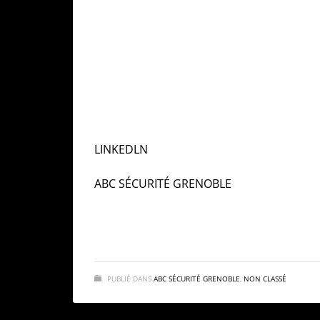
dans la gestion des risques.
Préparez-vous à la reprise avec des sol
Une stratégie de
sécurisation des entrep
pour éviter tout incident. Optez pour des 
sécurisation de vos sites est cruciale pour
LINKEDLN
ABC SÉCURITÉ GRENOBLE
PUBLIÉ DANS
ABC SÉCURITÉ GRENOBLE
,
NON CLASSÉ