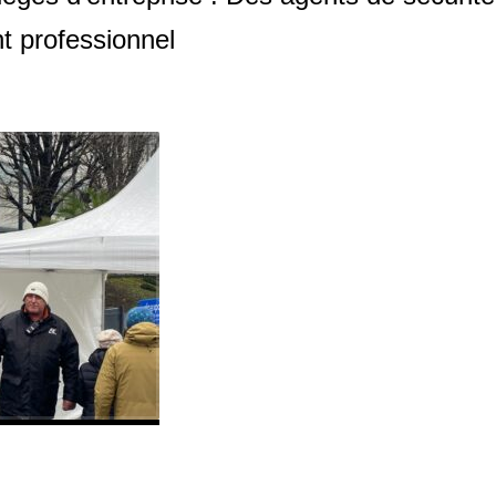
t professionnel
Sécurisation des entreprises : des
solutions adaptées à votre
environnement professionnel
La
sécurisation des entreprises
est
devenue une priorité, surtout après 
reprise d’activité post-trêve hivernal
En cette période de reprise, il est
crucial de renforcer la protection de
vos bureaux et sièges pour garantir 
sécurité de vos collaborateurs ainsi
s et informationnels. Faire appel à des
agents de sécurité