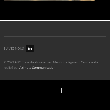
SÉCURISATION DES SITES INDUSTRIELS ET BUREAUX D’ENTREPRISE
SUIVEZ-NOUS
© 2023 ABC. Tous droits réservés. Mentions légales | Ce site a été
réalisé par
Azimuts Communication
Mentions légales
|
Politique de
confidentialité